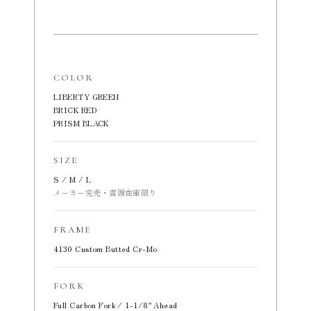
COLOR
LIBERTY GREEN
BRICK RED
PRISM BLACK
SIZE
S / M / L
メーカー完売・店頭在庫限り
FRAME
4130 Custom Butted Cr-Mo
FORK
Full Carbon Fork / 1-1/8" Ahead