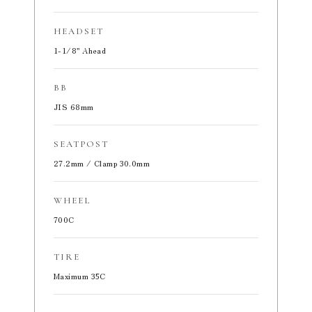
HEADSET
1-1/8" Ahead
BB
JIS 68mm
SEATPOST
27.2mm / Clamp 30.0mm
WHEEL
700C
TIRE
Maximum 35C