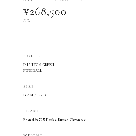
¥268,500
税込
COLOR
PHANTOM GREEN
FIRE BALL
SIZE
S / M / L / XL
FRAME
Reynolds 725 Double Butted Chromoly
WEIGHT