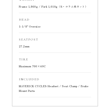
Frame 1,860g / Fork 1,010g（S・コラム未カット）
HEAD
1-1/8" Oversize
SEATPOST
27.2mm
TIRE
Maximum 700×40C
INCLUDED
MAVERICK CYCLES Headset / Seat Clamp / Brake
Mount Parts