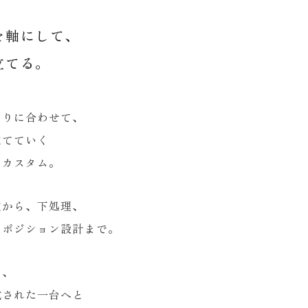
を軸にして、
立てる。
わりに合わせて、
立てていく
ーカスタム。
定から、下処理、
、ポジション設計まで。
え、
成された一台へと