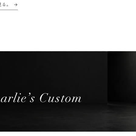
見る。
→