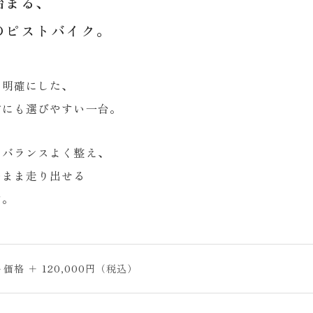
始まる、
のピストバイク。
を明確にした、
方にも選びやすい一台。
をバランスよく整え、
のまま走り出せる
す。
格 ＋ 120,000円（税込）