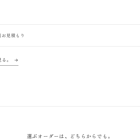
。
別お見積もり
見る。
→
選ぶオーダーは、どちらからでも。