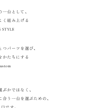
の一台として、
よく組み上げる
 STYLE
とつパーツを選び、
をかたちにする
Custom
選ぶかではなく、
に合う一台を選ぶための、
り口です。