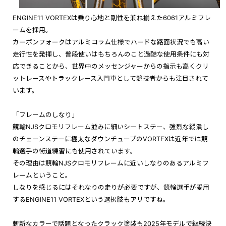
ENGINE11 VORTEXは乗り心地と剛性を兼ね揃えた6061アルミフレ
ームを採用。
カーボンフォークはアルミコラム仕様でハードな路面状況でも高い
走行性を発揮し、
普段使いはもちろんのこと過酷な使用条件にも対
応できることから、世界中のメッセンジャーからの指示も高くクリ
ットレースやトラックレース入門車として競技者からも注目されて
います。
「フレームのしなり」
競輪NJSクロモリフレーム並みに細いシートステー、強烈な縦潰し
のチェーンステーに極太なダウンチューブのVORTEXは近年では競
輪選手の街道練習にも使用されています。
その理由は競輪NJSクロモリフレームに近いしなりのあるアルミフ
レームということ。
しなりを感じるにはそれなりの走りが必要ですが、競輪選手が愛用
するENGINE11 VORTEXという選択肢もアリですね。
斬新なカラーで話題となったクラック塗装も2025年モデルで継続決