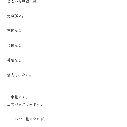
ここから単独任務。
完全孤立。
支援なし。
増援なし。
補給なし。
筋力も、ない。
一束抱えて、
店内バックヤードへ。
……いや、抱えきれず。