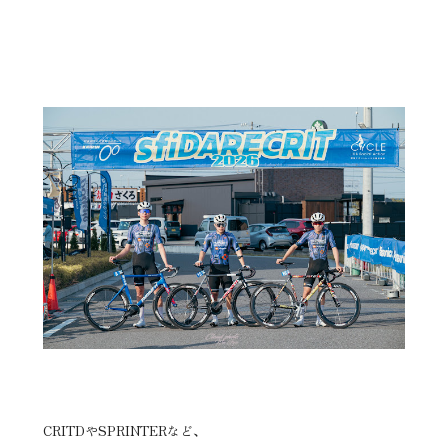
CRITDやSPRINTERなど、